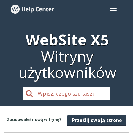
WebSite X5
Witryny
użytkowników
Zbudowałeś nową witrynę?
Prześlij swoją stronę