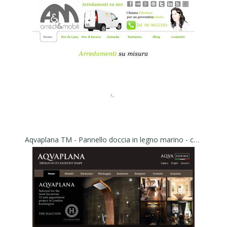
Aqvaplana TM - Pannello doccia in legno marino - colonna doccia - accessori bagno - Aqvadesign