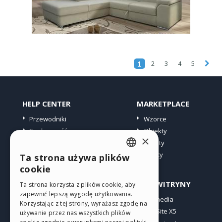
1
2
3
4
5
HELP CENTER
MARKETPLACE
Przewodniki
Wzorce
Społeczność
Obiekty
×
Witryny użytkowników
Punkty
Oferty
Ta strona używa plików
ENGLISH
cookie
ITALIAN
PROFIL
INNE WITRYNY
Ta strona korzysta z plików cookie, aby
zapewnić lepszą wygodę użytkowania.
GERMAN
Moje wpisy
Incomedia
Korzystając z tej strony, wyrażasz zgodę na
Moje licencje
WebSite X5
SPANISH
używanie przez nas wszystkich plików