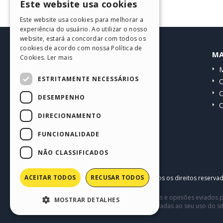
Este website usa cookies
ENGLISH
Este website usa cookies para melhorar a
ITALIAN
experiência do usuário. Ao utilizar o nosso
website, estará a concordar com todos os
GERMAN
cookies de acordo com nossa Política de
HELP CENTER
MA
Cookies.
Ler mais
SPANISH
Guias
M
PORTUGUESE
ESTRITAMENTE NECESSÁRIOS
Comunidade
O
POLISH
Websites de usuários
C
DESEMPENHO
O
RUSSIAN
DIRECIONAMENTO
FRENCH
FUNCIONALIDADE
NÃO CLASSIFICADOS
ACEITAR TODOS
RECUSAR TODOS
Copyright © 2026
Incomedia s.r.l.
Todos os direitos reserva
Este site contém conteúdo comentários e opiniões eviados p
MOSTRAR DETALHES
terceiros em conexão com ou relacionadas ao seu uso do si