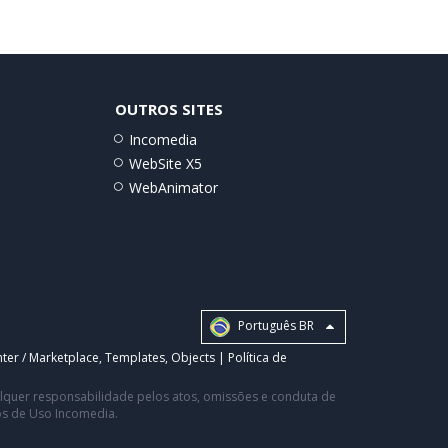
OUTROS SITES
Incomedia
WebSite X5
WebAnimator
Português BR
ter / Marketplace
,
Templates
,
Objects
|
Política de
ualquer responsabilidade pelos atos, omissões e conduta de
os de Uso Incomedia.