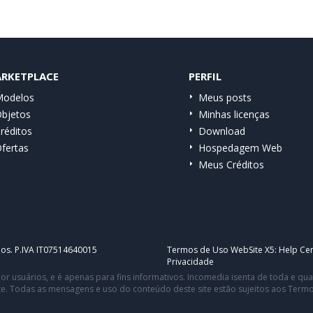
RKETPLACE
PERFIL
odelos
Meus posts
bjetos
Minhas licenças
réditos
Download
fertas
Hospedagem Web
Meus Créditos
dos. P.IVA IT07514640015
Termos de Uso WebSite X5:
Help Cen
Privacidade
or usuários, e é apenas para fins informativos. Incomedia isenta de toda e q
te. Todas as mensagens e uso do conteúdo deste site estão sujeitos aos Term