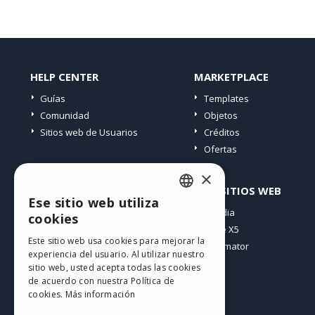
HELP CENTER
MARKETPLACE
Guías
Templates
Comunidad
Objetos
Sitios web de Usuarios
Créditos
Ofertas
×
PERFIL
OTROS SITIOS WEB
Ese sitio web utiliza
ENGLISH
Mis post
Incomedia
cookies
Mis licencias
WebSite X5
ITALIAN
Este sitio web usa cookies para mejorar la
Mis download
WebAnimator
experiencia del usuario. Al utilizar nuestro
GERMAN
Espacio Web
sitio web, usted acepta todas las cookies
SPANISH
Mis Créditos
de acuerdo con nuestra Política de
cookies.
Más información
PORTUGUESE