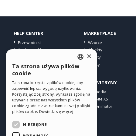
HELP CENTER
MARKETPLACE
Przewodniki
Wzorce
Społeczność
Obiekty
×
Witryny użytkowników
Punkty
Oferty
Ta strona używa plików
ENGLISH
cookie
ITALIAN
PROFIL
INNE WITRYNY
Ta strona korzysta z plików cookie, aby
zapewnić lepszą wygodę użytkowania.
GERMAN
Moje wpisy
Incomedia
Korzystając z tej strony, wyrażasz zgodę na
Moje licencje
WebSite X5
SPANISH
używanie przez nas wszystkich plików
cookie zgodnie z warunkami naszej polityki
Pobieranie
WebAnimator
PORTUGUESE
plików cookie.
Dowiedz się więcej
Web hosting
POLISH
Moje punkty
NIEZBĘDNE
RUSSIAN
WYDAJNOŚĆ