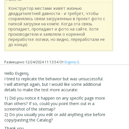
Конструктор местами живёт жизнью
двадцатилетней давности - и требует, чтобы
сохранялись связи загруженных в проект фото с
папкой загрузки на компе. Когда эта связь
пропадает, пропадают и фото на сайте. Хотя
производители и заявляли о коренной
переработке логики, но видно, переработали не
до конца)
Размещено
12/24/2024 11:13:54
От
Evgenij G.
Hello Evgenij,
I tried to replicate the behavior but was unsuccessful.
I will attempt again, but I would like some additional
details to make the test more accurate:
1) Did you notice it happen on any specific page more
than others? If so, could you point them out in a
screenshot of the sitemap?
2) Do you usually you edit or add anything else before
copy/pasting the Catalog?
Thank you.