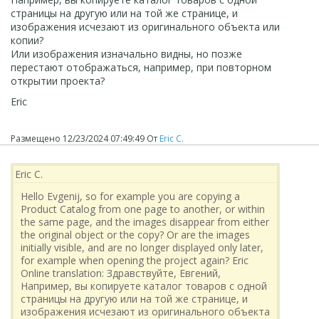
страницы на другую или на той же странице, и
изображения исчезают из оригинального объекта или
копии?
Или изображения изначально видны, но позже
перестают отображаться, например, при повторном
открытии проекта?
Eric
Размещено
12/23/2024 07:49:49
От
Eric C.
Eric C.
Hello Evgenij, so for example you are copying a
Product Catalog from one page to another, or within
the same page, and the images disappear from either
the original object or the copy? Or are the images
initially visible, and are no longer displayed only later,
for example when opening the project again? Eric
Online translation: Здравствуйте, Евгений,
Например, вы копируете каталог товаров с одной
страницы на другую или на той же странице, и
изображения исчезают из оригинального объекта