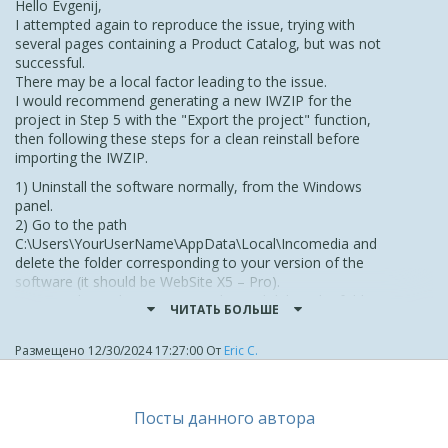
Hello Evgenij,
I attempted again to reproduce the issue, trying with
several pages containing a Product Catalog, but was not
successful.
There may be a local factor leading to the issue.
I would recommend generating a new IWZIP for the
project in Step 5 with the "Export the project" function,
then following these steps for a clean reinstall before
importing the IWZIP.
1) Uninstall the software normally, from the Windows
panel.
2) Go to the path
C:\Users\YourUserName\AppData\Local\Incomedia and
delete the folder corresponding to your version of the
software (it should be WebSite X5 – Pro).
3) Go to the path C:\Program Files and delete the folder
ЧИТАТЬ БОЛЬШЕ
corresponding to your version of the software (it should
be WebSite X5 – Pro)
Размещено
12/30/2024 17:27:00
От
Eric C.
4) Restart the PC.
5) With the antivirus and firewall temporarily disabled, run
as admin the installer you can find here:
https://www.websitex5.com/download/v2024.4/wsx5_pro.
Посты данного автора
exe