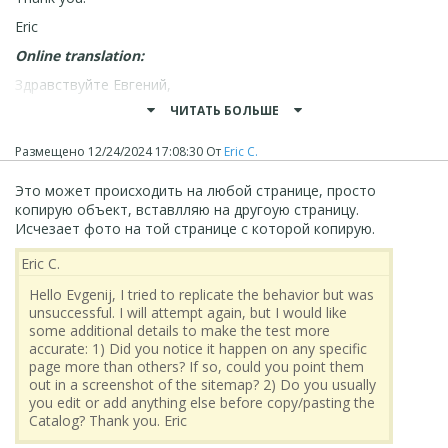
Eric
Online translation:
Здравствуйте Евгений,
Я попытался воспроизвести поведение, но не смог.
ЧИТАТЬ БОЛЬШЕ
Я попробую еще раз, но мне бы хотелось получить
некоторые дополнительные детали, чтобы сделать
Размещено
12/24/2024 17:08:30
От
Eric C.
тест более точным:
1) Заметили ли вы, что это происходит на какой-то
Это может происходить на любой странице, просто
конкретной странице чаще, чем на других? Если да, не
копирую объект, вставлляю на другоую страницу.
могли бы вы указать их на скриншоте карты сайта?
Исчезает фото на той странице с которой копирую.
2) Обычно вы редактируете или добавляете что-
Eric C.
нибудь еще перед копированием/вставкой Каталога?
Спасибо.
Hello Evgenij, I tried to replicate the behavior but was
unsuccessful. I will attempt again, but I would like
Eric
some additional details to make the test more
accurate: 1) Did you notice it happen on any specific
page more than others? If so, could you point them
out in a screenshot of the sitemap? 2) Do you usually
you edit or add anything else before copy/pasting the
Catalog? Thank you. Eric