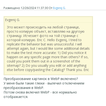
Размещено
12/26/2024 11:37:30
От
Evgenij G.
Evgenij G.
Это может происходить на любой странице,
просто копирую объект, вставлляю на другоую
страницу. Исчезает фото на той странице с
которой копирую. Eric C. Hello Evgenij, I tried to
replicate the behavior but was unsuccessful. I will
attempt again, but I would like some additional details
to make the test more accurate: 1) Did you notice it
happen on any specific page more than others? If so,
could you point them out in a screenshot of the
sitemap? 2) Do you usually you edit or add anything
else before copy/pasting the Catalog? Thank you. Eric
Преобразование картинок в WebP включено?
У меня были такие глюки - вылечил отключением
преобразования в WebP.
Потом снова включил WebP - все нормально
отображается.