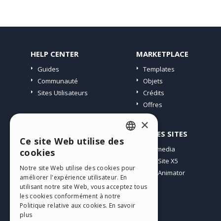
HELP CENTER
MARKETPLACE
Guides
Templates
Communauté
Objets
Sites Utilisateurs
Crédits
Offres
×
PROFIL
AUTRES SITES
Ce site Web utilise des
ENGLISH
Mes Messages
Incomedia
cookies
Mes Licences
WebSite X5
ITALIAN
Notre site Web utilise des cookies pour
Télécharger
WebAnimator
améliorer l'expérience utilisateur. En
GERMAN
Espace Web
utilisant notre site Web, vous acceptez tous
SPANISH
les cookies conformément à notre
Mes Crédits
Politique relative aux cookies.
En savoir
PORTUGUESE
plus