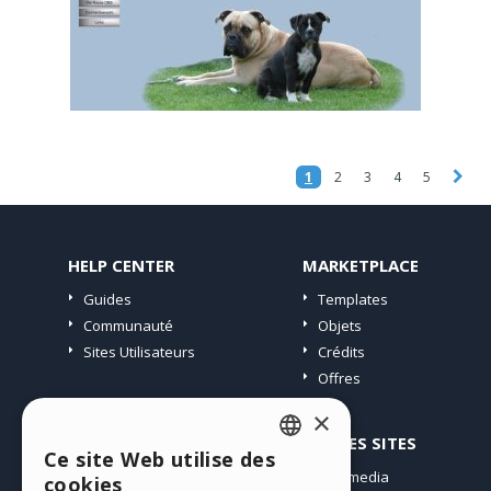
1
2
3
4
5
HELP CENTER
MARKETPLACE
Guides
Templates
Communauté
Objets
Sites Utilisateurs
Crédits
Offres
×
PROFIL
AUTRES SITES
Ce site Web utilise des
ENGLISH
Mes Messages
Incomedia
cookies