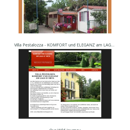
Villa Pestalozza - KOMFORT und ELEGANZ am LAGO D´ORTA