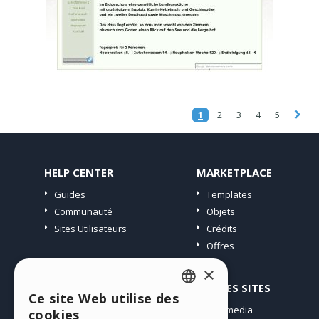
1
2
3
4
5
HELP CENTER
MARKETPLACE
Guides
Templates
Communauté
Objets
Sites Utilisateurs
Crédits
Offres
×
PROFIL
AUTRES SITES
Ce site Web utilise des
ENGLISH
Mes Messages
Incomedia
cookies