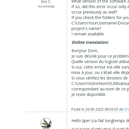
What version of the software a
Eric C.
If so, did this error occur only
Incomedia
occur previously as well?
If you check the folders for you
C:\Users\YourUsername\Docume
project's name?
I remain available.
Online translation:
Bonjour Dom,
je suis désolé pour ce problèm
Quelle version du logiciel utili
Si oui, cette erreur est-elle s
mise à jour, ou s'était-elle dé
Si vous vérifiez les dossiers de
C:\Users\VotreNomDUtilisateu
correspondant au nom de ce pr
Je reste disponible.
Posté le
26-05-2025 08:55:07
de
Eri
Hello Jiper (ca fait longtemps di
je n'ai pas d'anti virus (à part