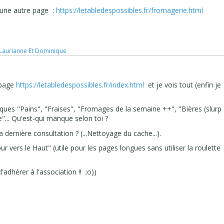
 une autre page :
https://letabledespossibles.fr/fromagerie.html
 Laurianne Et Dominique
a page
https://letabledespossibles.fr/index.html
et je vois tout (enfin je
ues "Pains", "Fraises", "Fromages de la semaine ++", "Bières (slurp
ce"... Qu'est-qui manque selon toi ?
ta dernière consultation ? (...Nettoyage du cache...).
r vers le Haut" (utile pour les pages longues sans utiliser la roulette
'adhérer à l'association !! ;o))