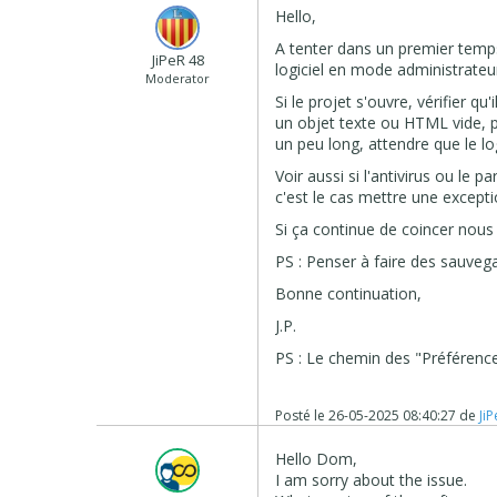
Hello,
A tenter dans un premier temps 
JiPeR 48
logiciel en mode administrateur
Moderator
Si le projet s'ouvre, vérifier qu'
un objet texte ou HTML vide, pu
un peu long, attendre que le log
Voir aussi si l'antivirus ou le 
c'est le cas mettre une exceptio
Si ça continue de coincer nous 
PS : Penser à faire des sauvega
Bonne continuation,
J.P.
PS : Le chemin des "Préférences
Posté le
26-05-2025 08:40:27
de
Ji
Hello Dom,
I am sorry about the issue.