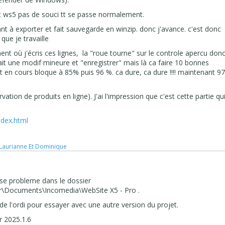
et ws5 pas de souci tt se passe normalement.
nt à exporter et fait sauvegarde en winzip. donc j'avance. c'est donc
que je travaille
nt où j'écris ces lignes, la "roue tourne" sur le controle apercu don
efait une modif mineure et "enregistrer" mais là ca faire 10 bonnes
 en cours bloque à 85% puis 96 %. ca dure, ca dure !!!! maintenant 9
ation de produits en ligne). J'ai l'impression que c'est cette partie qu
ndex.html
 Laurianne Et Dominique
pose probleme dans le dossier
r\Documents\Incomedia\WebSite X5 - Pro
.
k de l'ordi pour essayer avec une autre version du projet.
ur 2025.1.6