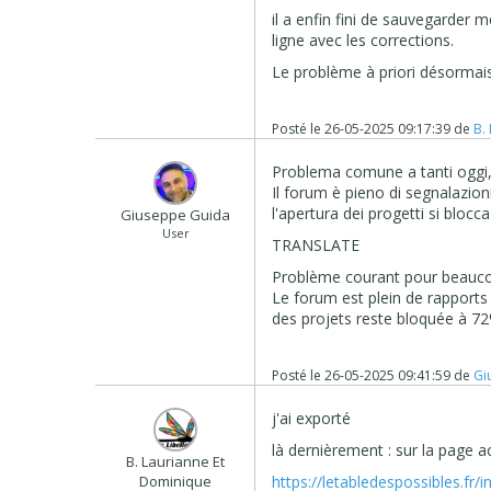
il a enfin fini de sauvegarder m
ligne avec les corrections.
Le problème à priori désormais
Posté le
26-05-2025 09:17:39
de
B.
Problema comune a tanti oggi, 
Il forum è pieno di segnalazio
l'apertura dei progetti si blocc
Giuseppe Guida
User
TRANSLATE
Problème courant pour beaucoup
Le forum est plein de rapports 
des projets reste bloquée à 7
Posté le
26-05-2025 09:41:59
de
Gi
j'ai exporté
là dernièrement : sur la page a
B. Laurianne Et
Dominique
https://letabledespossibles.fr/i