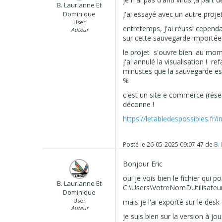
B. Laurianne Et
Dominique
J'ai essayé avec un autre proj
User
entretemps, J'ai réussi cependa
Auteur
sur cette sauvegarde importée 
le projet s'ouvre bien. au mome
j'ai annulé la visualisation ! r
minustes que la sauvegarde est
%
c'est un site e commerce (réserv
déconne !
https://letabledespossibles.fr/i
Posté le
26-05-2025 09:07:47
de
B.
Bonjour Eric
oui je vois bien le fichier qui 
B. Laurianne Et
C:\Users\VotreNomDUtilisateu
Dominique
User
mais je l'ai exporté sur le des
Auteur
je suis bien sur la version à jo