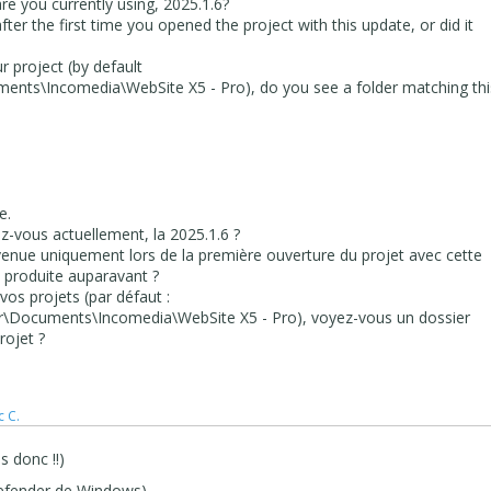
re you currently using, 2025.1.6?
 after the first time you opened the project with this update, or did it
r project (by default
nts\Incomedia\WebSite X5 - Pro), do you see a folder matching thi
e.
sez-vous actuellement, la 2025.1.6 ?
urvenue uniquement lors de la première ouverture du projet avec cette
jà produite auparavant ?
 vos projets (par défaut :
r\Documents\Incomedia\WebSite X5 - Pro), voyez-vous un dossier
ojet ?
c C.
s donc !!)
 defender de Windows).