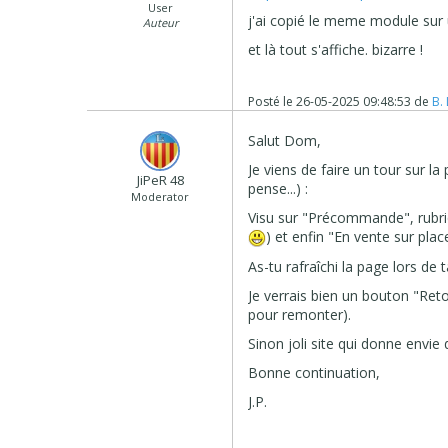
User
j'ai copié le meme module sur
Auteur
et là tout s'affiche. bizarre !
Posté le
26-05-2025 09:48:53
de
B.
Salut Dom,
Je viens de faire un tour sur l
JiPeR 48
pense...) :
Moderator
Visu sur "Précommande", rubriq
) et enfin "En vente sur pla
As-tu rafraîchi la page lors de 
Je verrais bien un bouton "Retou
pour remonter).
Sinon joli site qui donne envie d
Bonne continuation,
J.P.