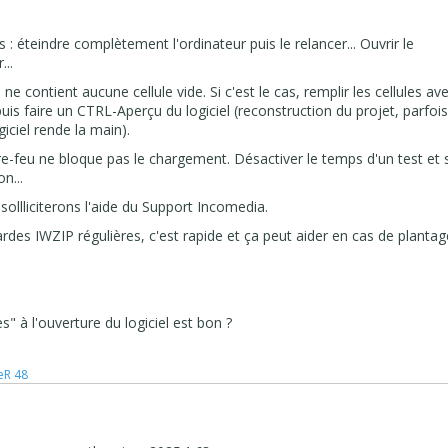
: éteindre complètement l'ordinateur puis le relancer... Ouvrir le
...
il ne contient aucune cellule vide. Si c'est le cas, remplir les cellules av
is faire un CTRL-Aperçu du logiciel (reconstruction du projet, parfoi
iciel rende la main).
pare-feu ne bloque pas le chargement. Désactiver le temps d'un test et s
n...
sollliciterons l'aide du Support Incomedia.
rdes IWZIP régulières, c'est rapide et ça peut aider en cas de plantag
" à l'ouverture du logiciel est bon ?
PeR 48