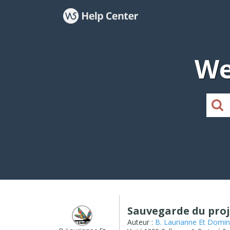
We
Sauvegarde du proj
Auteur :
B. Laurianne Et Domin