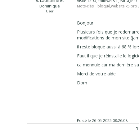
B. Laurianne Et
Visité 1390, Followers 1, Partagé 0
Dominique
Mots-clés ::
bloqué
,
website x5 pro 
User
Bonjour
Plusieurs fois que je redemarre 
modifications de mon site (jama
il reste bloqué aussi à 68 % lor
Faut il que je réinstalle le logici
ca mennuie car ma dernière sa
Merci de votre aide
Dom
Posté le
26-05-2025 08:26:08
1