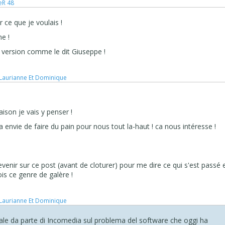
PeR 48
er ce que je voulais !
me !
e version comme le dit Giuseppe !
 Laurianne Et Dominique
aison je vais y penser !
a envie de faire du pain pour nous tout la-haut ! ca nous intéresse !
revenir sur ce post (avant de cloturer) pour me dire ce qui s'est passé 
is ce genre de galère !
 Laurianne Et Dominique
ale da parte di Incomedia sul problema del software che oggi ha