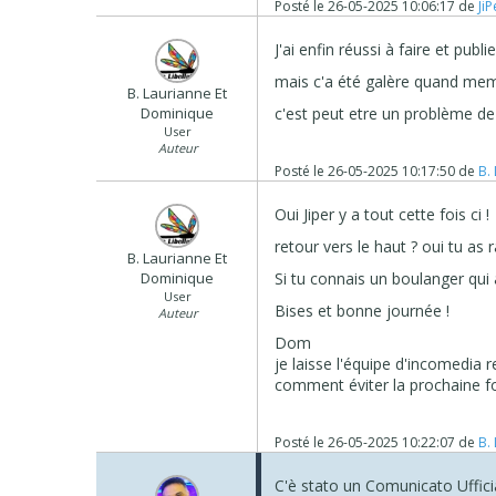
Posté le
26-05-2025 10:06:17
de
Ji
J'ai enfin réussi à faire et publi
mais c'a été galère quand me
B. Laurianne Et
Dominique
c'est peut etre un problème d
User
Auteur
Posté le
26-05-2025 10:17:50
de
B.
Oui Jiper y a tout cette fois ci !
retour vers le haut ? oui tu as r
B. Laurianne Et
Dominique
Si tu connais un boulanger qui 
User
Bises et bonne journée !
Auteur
Dom
je laisse l'équipe d'incomedia 
comment éviter la prochaine fo
Posté le
26-05-2025 10:22:07
de
B.
C'è stato un Comunicato Uffici