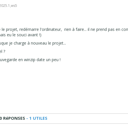
2025.1
,
ws5
le projet, redémarre l'ordinateur, rien à faire... il ne prend pas en co
is eu le souci avant !)
sque je charge à nouveau le projet...
el ?
uvegarde en winzip date un peu !
0 RéPONSES
- 1 UTILES