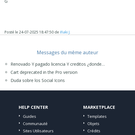
G
Posté le
24-07-2025 18:47:50
de
Iñaki J.
Messages du même auteur
Renovado Y pagado licencia Y creditos ¿donde…
Ahi es donde puedes cambiar las propiedades graficas de
la pagina que tienes seleccionada y que no te afecte a
Cart deprecated in the Pro version
todo el sitio.
Duda sobre los Social Icons
Prueba y nos comentas como te ha ido...
Saludos colega!
Carlos A.
HELP CENTER
MARKETPLACE
2.15.1.0
Guides
Templates
Communauté
Objets
Sites Utilisateurs
Crédits