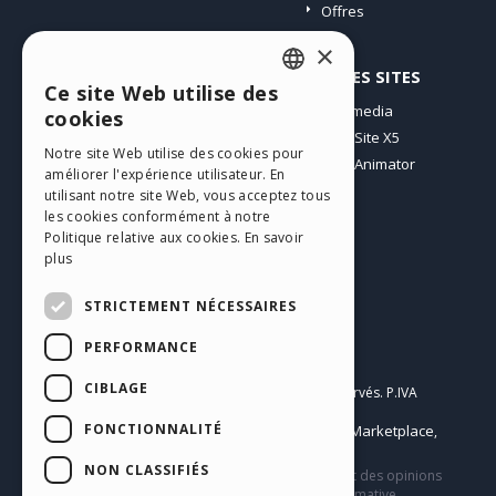
Offres
×
PROFIL
AUTRES SITES
Ce site Web utilise des
ENGLISH
Mes Messages
Incomedia
cookies
Mes Licences
WebSite X5
ITALIAN
Notre site Web utilise des cookies pour
Télécharger
WebAnimator
améliorer l'expérience utilisateur. En
GERMAN
Espace Web
utilisant notre site Web, vous acceptez tous
SPANISH
Mes Crédits
les cookies conformément à notre
Politique relative aux cookies.
En savoir
PORTUGUESE
plus
POLISH
STRICTEMENT NÉCESSAIRES
RUSSIAN
PERFORMANCE
Français
FRENCH
CIBLAGE
Incomedia s.r.l.
Copyright © 2026
Tous droits réservés. P.IVA
IT07514640015
FONCTIONNALITÉ
Help Center / Marketplace
Conditions d'utilisation WebSite X5:
,
Templates
Objects
Privacy Policy
,
|
NON CLASSIFIÉS
Ce site contient des contenus, des commentaires et des opinions
soumis par les utilisateurs et n’a qu’une valeur informative.