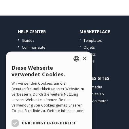
HELP CENTER
MARKETPLACE
Guides
Templates
Communauté
Objets
Sites Utilisateurs
Crédits
×
Offres
Diese Webseite
ENGLISH
verwendet Cookies.
PROFIL
AUTRES SITES
ITALIAN
Wir verwenden Cookies, um die
Mes Messages
Incomedia
Benutzerfreundlichkeit unserer Website zu
GERMAN
Mes Licences
WebSite X5
verbessern. Durch die weitere Nutzung
SPANISH
unserer Webseite stimmen Sie der
Télécharger
WebAnimator
Verwendung von Cookies gemäß unserer
Espace Web
PORTUGUESE
Cookie-Richtlinie zu.
Weitere Informationen
Mes Crédits
POLISH
UNBEDINGT ERFORDERLICH
RUSSIAN