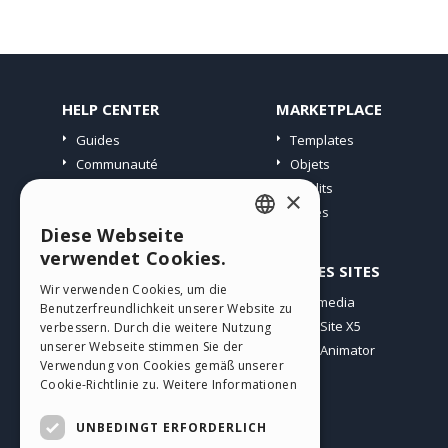
HELP CENTER
MARKETPLACE
Guides
Templates
Communauté
Objets
Sites Utilisateurs
Crédits
×
Offres
Diese Webseite
ENGLISH
verwendet Cookies.
PROFIL
AUTRES SITES
ITALIAN
Wir verwenden Cookies, um die
Mes Messages
Incomedia
Benutzerfreundlichkeit unserer Website zu
GERMAN
Mes Licences
WebSite X5
verbessern. Durch die weitere Nutzung
SPANISH
unserer Webseite stimmen Sie der
Télécharger
WebAnimator
Verwendung von Cookies gemäß unserer
Espace Web
PORTUGUESE
Cookie-Richtlinie zu.
Weitere Informationen
Mes Crédits
POLISH
UNBEDINGT ERFORDERLICH
RUSSIAN