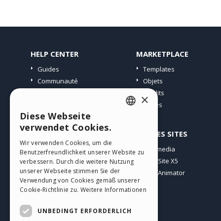
HELP CENTER
MARKETPLACE
Guides
Templates
Communauté
Objets
Sites Utilisateurs
Crédits
×
Offres
Diese Webseite
ENGLISH
verwendet Cookies.
PROFIL
AUTRES SITES
ITALIAN
Wir verwenden Cookies, um die
Mes Messages
Incomedia
Benutzerfreundlichkeit unserer Website zu
GERMAN
Mes Licences
WebSite X5
verbessern. Durch die weitere Nutzung
SPANISH
unserer Webseite stimmen Sie der
Télécharger
WebAnimator
Verwendung von Cookies gemäß unserer
Espace Web
PORTUGUESE
Cookie-Richtlinie zu.
Weitere Informationen
Mes Crédits
POLISH
UNBEDINGT ERFORDERLICH
RUSSIAN