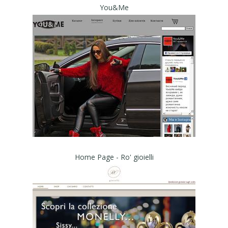
You&Me
Home Page - Ro' gioielli