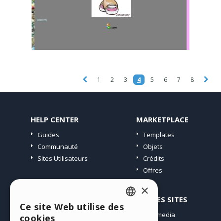
1
2
3
4
5
6
7
8
HELP CENTER
MARKETPLACE
Guides
Templates
Communauté
Objets
Sites Utilisateurs
Crédits
Offres
×
PROFIL
AUTRES SITES
Ce site Web utilise des
ENGLISH
Mes Messages
Incomedia
cookies